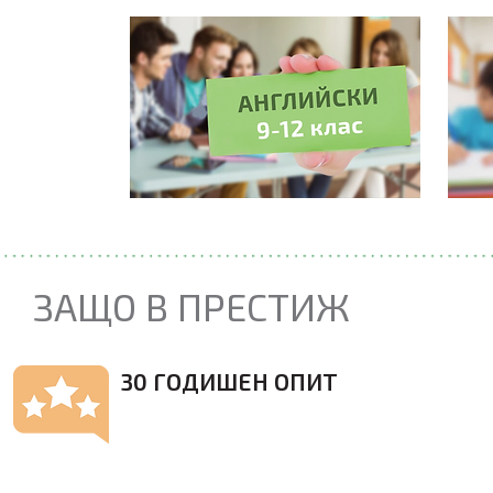
ЗАЩО В ПРЕСТИЖ
30 ГОДИШЕН ОПИТ
В ПРЕСТИЖ работим по най-високите
стандарти. Вече 30 години печелим своите
курсисти с постоянството да им
осигуряваме оптимални условия за