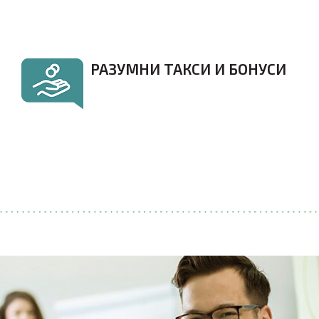
мултимедийни зали.
РАЗУМНИ ТАКСИ И БОНУСИ
Осигуряваме възможно най-доброто ниво
на услуга, но не и на най-високата цена.
Нашите курсисти знаят, че получават
винаги вповече – безплатни блиц-курсове,
допълнителни занятия, консултации...