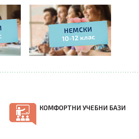
КОМФОРТНИ УЧЕБНИ БАЗИ
Осем собствени учебни бази в София, всички
– на изключително добра локация, с удобни
транспортни връзки. Занятията са в
модерно оборудвани, просторни и свежи