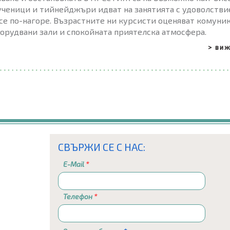
ученици и тийнейджъри идват на занятията с удоволствие
се по-нагоре. Възрастните ни курсисти оценяват комуни
орудвани зали и спокойната приятелска атмосфера.
> ви
СВЪРЖИ СЕ С НАС:
E-Mail
Телефон