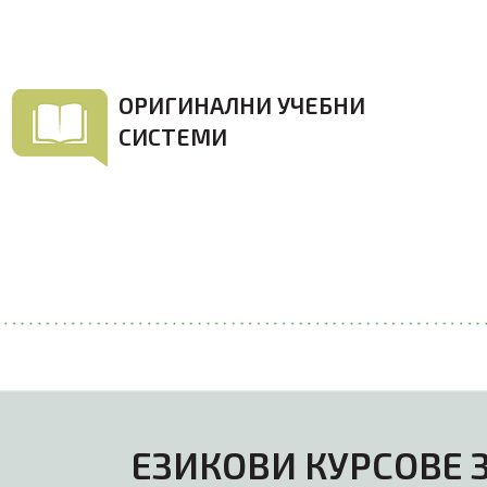
отличен резултат.
ОРИГИНАЛНИ УЧЕБНИ
СИСТЕМИ
Използваме най-актуалните учебни
системи на водещите британски и немски
издателства. Те обхващат пълната
стълбица от нива – от първите стъпки в
езика до международни сертификати.
ЕЗИКОВИ КУРСОВЕ 