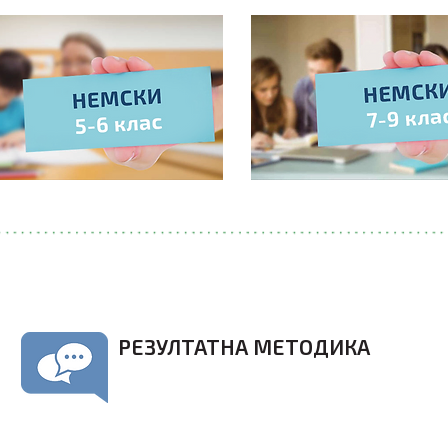
РЕЗУЛТАТНА МЕТОДИКА
Работим по новата комуникативна
методика – фокус са не просто знанията, а
реалните практическите умения. Имате
позитивната подкрепа на нашите