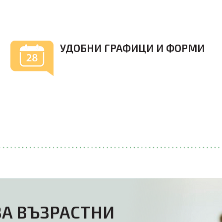
квалифицирани преподаватели.
УДОБНИ ГРАФИЦИ И ФОРМИ
ПРЕСТИЖ е школата, която предлага най-
голямо разнообразие от възможности за
избор. Винаги ще намерите добър вариант
да започнете или продължите езиковата си
подготовка.
ЗА ВЪЗРАСТНИ