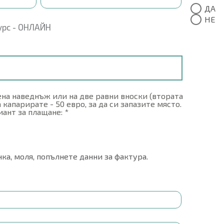
ДА
НЕ
рс - ОНЛАЙН
ена наведнъж или на две равни вноски (втората
а капарирате - 50 евро, за да си запазите място.
иант за плащане:
*
ка, моля, попълнете данни за фактура.