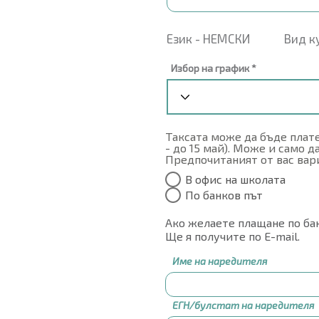
Език - НЕМСКИ Вид ку
Избор на график
Таксата може да бъде плат
- до 15 май). Може и само д
Предпочитаният от вас вар
В офис на школата
По банков път
Ако желаете плащане по бан
Ще я получите по E-mail.
Име на наредителя
ЕГН/булстат на наредителя