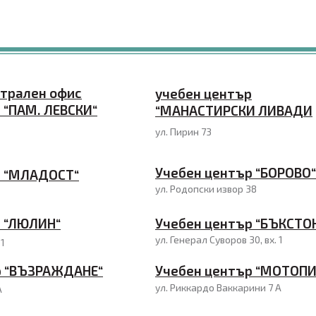
нтрален офис
учебен център
 “ПАМ. ЛЕВСКИ“
“МАНАСТИРСКИ ЛИВАДИ
ул. Пирин 73
Учебен център “БОРОВО“
р “МЛАДОСТ“
ул. Родопски извор 38
р “ЛЮЛИН“
Учебен център “БЪКСТО
ул. Генерал Суворов 30, вх. 1
 1
р “ВЪЗРАЖДАНЕ“
Учебен център “МОТОПИ
ул. Риккардо Ваккарини 7 А
А